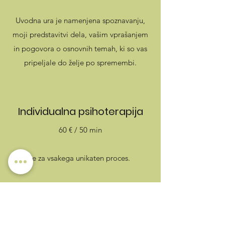
Uvodna ura je namenjena spoznavanju,
moji predstavitvi dela, vašim vprašanjem
in pogovora o osnovnih temah, ki so vas
pripeljale do želje po spremembi.
Individualna psihoterapija
6
0 € / 50 min
Je za vsakega unikaten proces.
EMDR