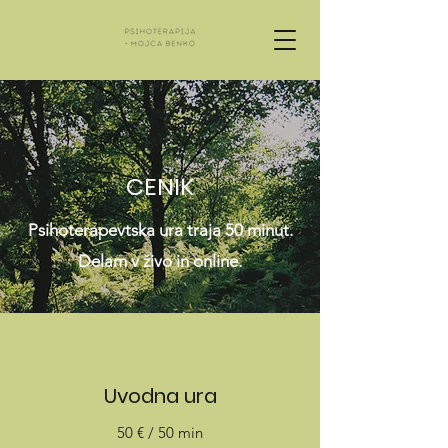
CENIK
Psihoterapevtska ura traja 50 minut.
Delam v živo in online.
Uvodna ura
50 € / 50 min