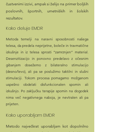
čustvenimi izzivi, ampak si želijo na primer boljših
poslovnih, športnih, umetniških in šolskih
rezultatov.
Kako deluje EMDR
Metoda temelji na naravni sposobnosti našega
telesa, da predela neprijetne, boleče in travmatične
izkušnje in iz telesa sprosti “zamrznjen” material.
Desenzitizacijo in ponovno predelavo z očesnim
gibanjem dosežemo z bilateralno stimulacijo
(desno/levo), ali pa se poslužimo taktilni in slušni
stimulaciji. Tokom procesa pomagamo možganom
uspešno obdelati disfunkcionalen spomin ali
izkušnjo. Po zaključku terapije spomin na dogodek
nima več negativnega naboja, je nevtralen ali pa
prijeten.
Kako uporabljam EMDR
Metodo največkrat uporabljam kot dopolnilno