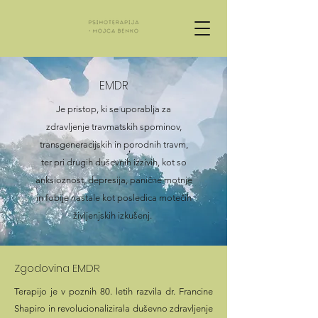
EMDR
Je pristop, ki se uporablja za
zdravljenje travmatskih spominov,
transgeneracijskih in porodnih travm,
ter pri drugih duševnih izzivih, kot so
anksioznost, depresija, panične motnje
in fobije nastale kot posledica motečih
življenjskih izkušenj.
Zgodovina EMDR
Terapijo je v poznih 80. letih razvila dr. Francine
Shapiro in revolucionalizirala duševno zdravljenje