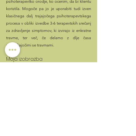
psihoterapevtko orodje, ko ocenim, da bi klientu
koristila. Mogoče pa jo je uporabiti tudi izven
klasičnega dalj trajajočega psihoterapevtskega
procesa v obliki izvedbe 3-6 terapevtskih srečanj
za zdravljenje simptomov, ki izvirajo iz enkratne
travme, ter več, če delamo z dlje časa
ponavljajočimi se travmami.
Moja izobrazba
Certifikat iz prve stopnje EMDR pristopa sem
pridobila oktobra 2023. Izobraževanje je vodila
Dr. Vesna Bogdanović, specialistka psihiatrije,
analitična psihoterapevtka in EMDR terapevtka.
Je magistrica znanosti (Univerza v Beogradu) in
doktorica znanosti (Univerza v Milanu -
"Università Statale, Milano).
Več informacij
https://www.emdr.com/what-is-emdr/