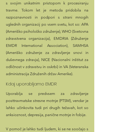
s svojim unikatnim pristopom k procesiranju
travme. Tokom let je metoda pridobila na
razpoznavnosti in podpori s strani mnogih
uglednih organizacij po vsem svetu, kot so: APA
(Ameriško psihološko združenje), WHO (Svetovna
zdravstvena organizacija), EMDRIA (Združenje
EMDR International Association), SAMHSA
(Ameriško združenje za zdravljenje snovi in
duševnega zdravja), NICE (Nacionalni inštitut za
odličnost v zdravstvu in oskrbi) in VA (Veteranska
administracija Združenih držav Amerike).
Kdaj uporabljamo EMDR
Uporablja se predvsem za zdravljenje
posttravmatske stresne motnje (PTSM), vendar je
lahko učinkovita tudi pri drugih težavah, kot so
anksioznost, depresija, panične motnje in fobije.
V pomoč je lahko tudi ljudem, ki se ne soočajo s